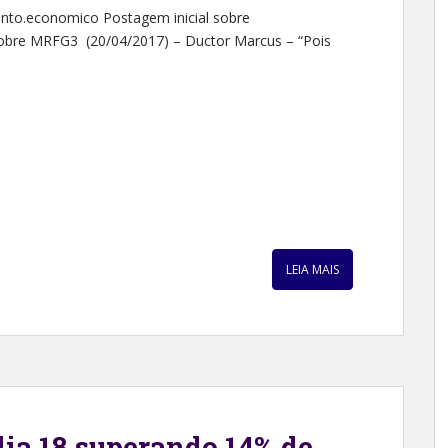
to.economico Postagem inicial sobre
obre MRFG3 (20/04/2017) – Ductor Marcus – “Pois
LEIA MAIS
ia 18 superando 14% de