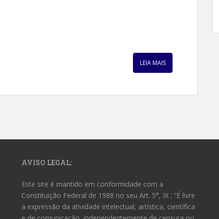
LEIA MAIS
AVISO LEGAL:
Este site é mantido em conformidade com a
Constituição Federal de 1988 no seu Art. 5°, IX : “É livre
a expressão da atividade intelectual, artística, científica
e de comunicação, independentemente de censura ou