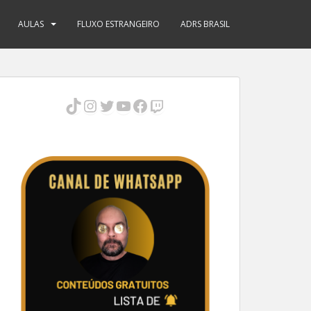
AULAS
FLUXO ESTRANGEIRO
ADRS BRASIL
TikTok
Instagram
Twitter
Youtube
Facebook
Twitch