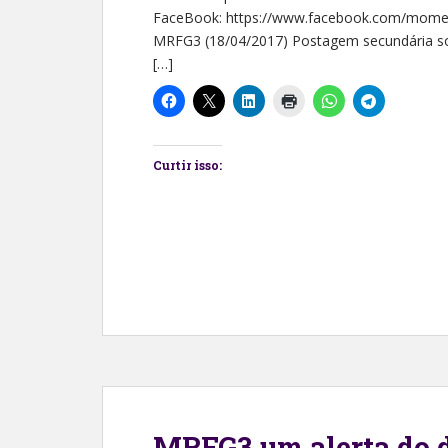
FaceBook: https://www.facebook.com/momen
MRFG3 (18/04/2017) Postagem secundária s
[…]
Curtir isso:
MRFG3 um alerta do d