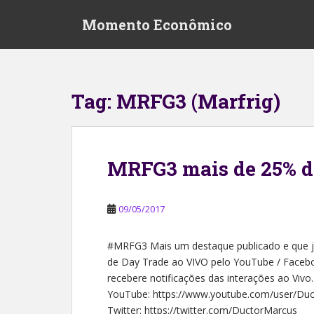
S
Momento Econômico
k
i
p
t
o
Tag:
MRFG3 (Marfrig)
m
a
i
n
MRFG3 mais de 25% d
c
o
n
09/05/2017
t
e
#MRFG3 Mais um destaque publicado e que já
n
de Day Trade ao VIVO pelo YouTube / Facebo
t
recebere notificações das interações ao Vivo.
YouTube: https://www.youtube.com/user/Du
Twitter: https://twitter.com/DuctorMarcus