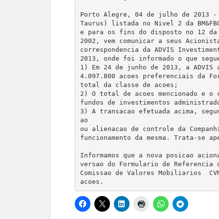
Porto Alegre, 04 de julho de 2013 - 
Taurus) listada no Nivel 2 da BM&FBO
e para os fins do disposto no 12 da 
2002, vem comunicar a seus Acionista
correspondencia da ADVIS Investiment
2013, onde foi informado o que segue
1) Em 24 de junho de 2013, a ADVIS a
4.097.800 acoes preferenciais da For
total da classe de acoes; 

2) O total de acoes mencionado e o c
fundos de investimentos administrado
3) A transacao efetuada acima, segu
ao

ou alienacao de controle da Companhi
funcionamento da mesma. Trata-se ape
Informamos que a nova posicao aciona
versao do Formulario de Referencia d
Comissao de Valores Mobiliarios  CVM
acoes.