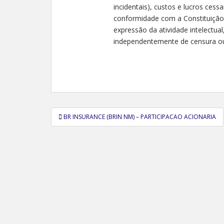
incidentais), custos e lucros cessa
conformidade com a Constituição Fe
expressão da atividade intelectual,
independentemente de censura ou 
Navegação
BR INSURANCE (BRIN NM) – PARTICIPACAO ACIONARIA
de
Post