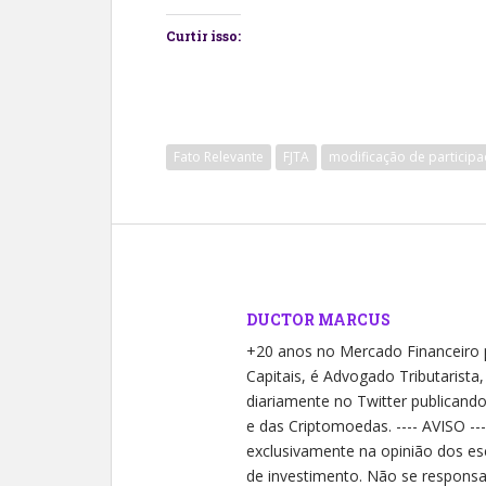
Curtir isso:
Fato Relevante
FJTA
modificação de participa
DUCTOR MARCUS
+20 anos no Mercado Financeiro
Capitais, é Advogado Tributarista
diariamente no Twitter publicand
e das Criptomoedas. ---- AVISO --
exclusivamente na opinião dos es
de investimento. Não se responsab