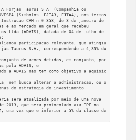
A Forjas Taurus S.A. (Companhia ou

VESPA (Simbolos: FJTA3, FJTA4), nos termos

Instrucao CVM n.0 358, de 3 de janeiro de

s e ao mercado em geral que recebeu

os Ltda (ADVIS), datada de 04 de julho de

: 

lienou participacao relevante, que atingiu

jas Taurus S.A., correspondendo a 4,35% do

onjunto de acoes detidas, em conjunto, por

s pela ADVIS; e 

ndo a ADVIS nao tem como objetivo a aquisic
a, nem busca alterar a administracao, ou o

nas de estrategia de investimento. 

ria sera atualizada por meio de uma nova

e 2013, que sera protocolado via IPE na

, uma vez que e inferior a 5% da classe de
