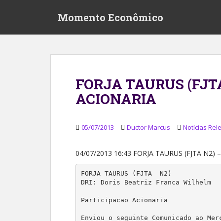
S
Momento Econômico
k
i
p
t
o
m
FORJA TAURUS (FJTA
a
ACIONARIA
i
n
c
05/07/2013
Ductor Marcus
Notícias Rel
o
n
t
04/07/2013 16:43 FORJA TAURUS (FJTA N2)
e
FORJA TAURUS (FJTA  N2)

n
DRI: Doris Beatriz Franca Wilhelm

t
Participacao Acionaria

Enviou o seguinte Comunicado ao Merc