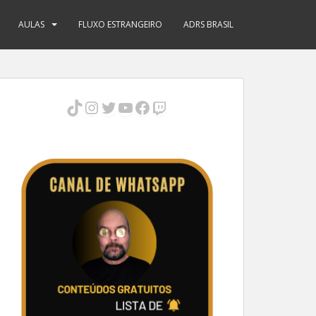
AULAS
FLUXO ESTRANGEIRO
ADRS BRASIL
TikTok
Instagram
Twitter
Youtube
Facebook
Twitch