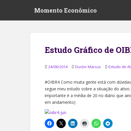
S
Momento Econômico
k
i
p
t
o
m
Estudo Gráfico de OI
a
i
n
24/06/2014
Ductor Marcus
Estudo de At
c
o
#OIBR4 Como muita gente está com dúvidas 
n
segue meu estudo sobre a situação do ativo.
t
importante é a média de 20 no diário que ai
e
em andamento)
n
t