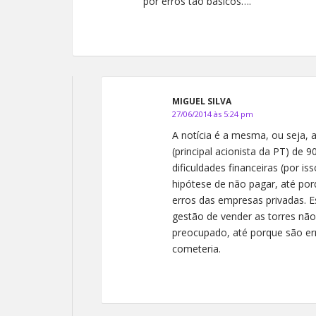
por erros tão básicos….
MIGUEL SILVA
27/06/2014 às 5:24 pm
A notícia é a mesma, ou seja,
(principal acionista da PT) de
dificuldades financeiras (por 
hipótese de não pagar, até por
erros das empresas privadas. 
gestão de vender as torres não 
preocupado, até porque são er
cometeria.