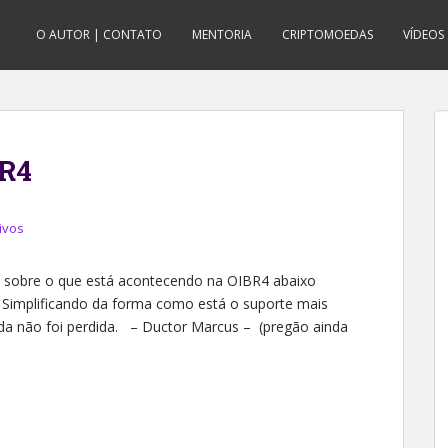
O AUTOR | CONTATO
MENTORIA
CRIPTOMOEDAS
VÍDEOS
BR4
ivos
sobre o que está acontecendo na OIBR4 abaixo
 Simplificando da forma como está o suporte mais
nda não foi perdida. – Ductor Marcus – (pregão ainda