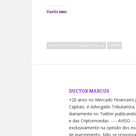
Curtir isso:
Análise Gráfica (Análise Técnica)
OIBR4
DUCTOR MARCUS
+20 anos no Mercado Financeiro
Capitais, é Advogado Tributarista
diariamente no Twitter publicand
e das Criptomoedas. ---- AVISO --
exclusivamente na opinião dos es
de investimento. Não se responsab