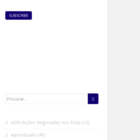
Search
for:
ADR (Ações Negociadas nos EUA)
(13)
Aprendizado
(49)