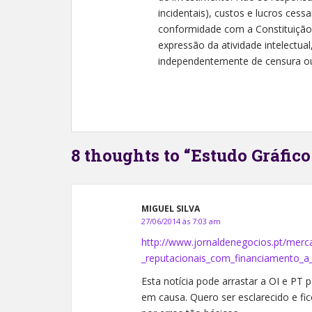
incidentais), custos e lucros cessa
conformidade com a Constituição Fe
expressão da atividade intelectual,
independentemente de censura ou 
8 thoughts to “Estudo Gráfic
MIGUEL SILVA
27/06/2014 às 7:03 am
http://www.jornaldenegocios.pt/merca
_reputacionais_com_financiamento_a
Esta notícia pode arrastar a OI e PT 
em causa. Quero ser esclarecido e f