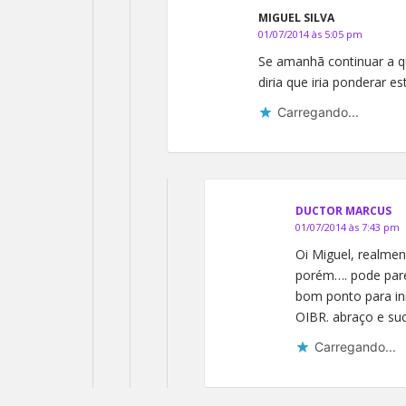
MIGUEL SILVA
01/07/2014 às 5:05 pm
Se amanhã continuar a 
diria que iria ponderar e
Carregando...
DUCTOR MARCUS
01/07/2014 às 7:43 pm
Oi Miguel, realme
porém…. pode pare
bom ponto para in
OIBR. abraço e su
Carregando...