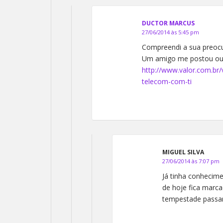
DUCTOR MARCUS
27/06/2014 às 5:45 pm
Compreendi a sua preoc
Um amigo me postou out
http://www.valor.com.br/
telecom-com-ti
MIGUEL SILVA
27/06/2014 às 7:07 pm
Já tinha conhecime
de hoje fica marc
tempestade passar,