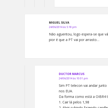
MIGUEL SILVA
24/06/2014 às 5:18 pm
Não aguentou, logo espera-se que vá 
pior é que a PT vai por arrasto…
DUCTOR MARCUS
24/06/2014 às 10:01 pm
Sim PT telecon vai andar junto
nos EUA.
Da forma como está a OIBR4 
1. Cair lá pelos 1,98
2. Abrir subindo fazendo candle