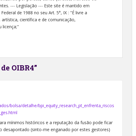
ntes. --- Legislação --- Este site é mantido em
deral de 1988 no seu Art. 5°, IX : "É livre a
 artística, científica e de comunicação,
licença;"
o de OIBR4”
dos/bolsa/detalhe/bpi_equity_research_pt_enfrenta_riscos
_ges.html
para mínimos históricos e a reputação da fusão pode ficar
ico desapontado (sinto-me enganado por estes gestores)