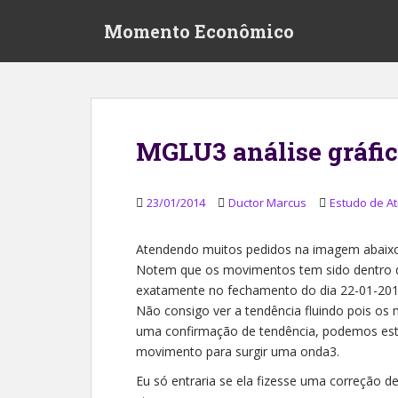
S
Momento Econômico
k
i
p
t
o
m
MGLU3 análise gráfic
a
i
n
23/01/2014
Ductor Marcus
Estudo de At
c
o
Atendendo muitos pedidos na imagem abaixo
n
Notem que os movimentos tem sido dentro de 
t
exatamente no fechamento do dia 22-01-201
e
Não consigo ver a tendência fluindo pois os
n
uma confirmação de tendência, podemos esta
t
movimento para surgir uma onda3.
Eu só entraria se ela fizesse uma correção d