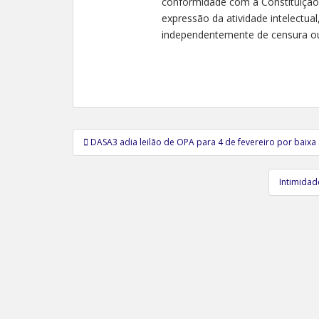
conformidade com a Constituição Fe
expressão da atividade intelectual,
independentemente de censura ou 
Navegação
DASA3 adia leilão de OPA para 4 de fevereiro por baix
de
Post
Intimidad