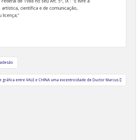
deral de 1988 no seu Art. 5°, IX : "É livre a
 artística, científica e de comunicação,
licença;"
a adesão
e gráfica entre VALE e CHINA uma excentricidade de Ductor Marcus