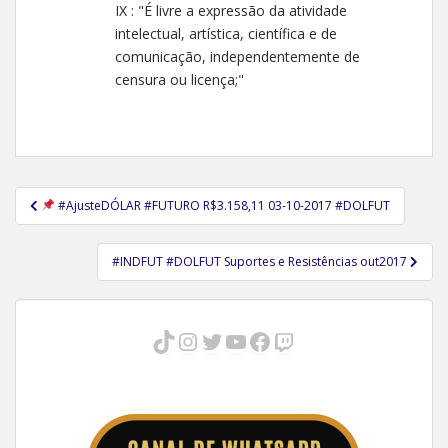
IX : "É livre a expressão da atividade
intelectual, artística, científica e de
comunicação, independentemente de
censura ou licença;"
Navegação
#AjusteDÓLAR #FUTURO R$3.158,11 03-10-2017 #DOLFUT
de
Post
#INDFUT #DOLFUT Suportes e Resistências out2017
TikTok
Instagram
Twitter
Youtube
Facebook
Twitch