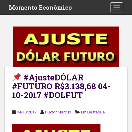
S
Momento Econômico
TOGGLE
k
i
p
t
o
m
a
i
n
c
#AjusteDÓLAR
o
#FUTURO R$3.138,68 04-
n
t
10-2017 #DOLFUT
e
n
t
04/10/2017
Ductor Marcus
Em Destaque