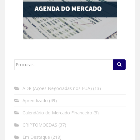
Search
for:
ADR (Ações Negociadas nos EUA)
(13)
Aprendizado
(49)
Calendário do Mercado Financeiro
(3)
CRIPTOMOEDAS
(37)
Em Destaque
(218)