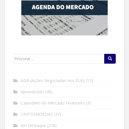
Search
for:
ADR (Ações Negociadas nos EUA)
(13)
Aprendizado
(49)
Calendário do Mercado Financeiro
(3)
CRIPTOMOEDAS
(37)
Em Destaque
(218)