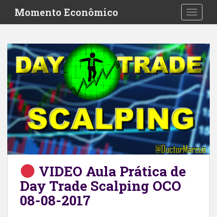
S
Momento Econômico
TOGGLE
k
i
p
t
o
m
a
i
n
c
o
n
t
e
VIDEO Aula Prática de
n
Day Trade Scalping OCO
t
08-08-2017