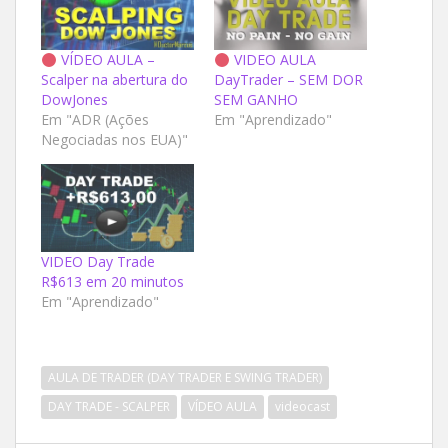
VÍDEO AULA –
VIDEO AULA
Scalper na abertura do
DayTrader – SEM DOR
DowJones
SEM GANHO
Em "ADR (Ações
Em "Aprendizado"
Negociadas nos EUA)"
VIDEO Day Trade
R$613 em 20 minutos
Em "Aprendizado"
AULA DE TRADER (DAY TRADER E SWING TRADER)
DAY TRADE - SCALPER
VÍDEO AULA
videocast