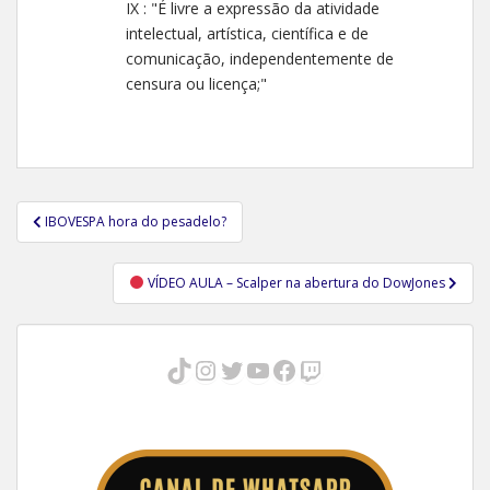
IX : "É livre a expressão da atividade
intelectual, artística, científica e de
comunicação, independentemente de
censura ou licença;"
Navegação
IBOVESPA hora do pesadelo?
de
Post
VÍDEO AULA – Scalper na abertura do DowJones
TikTok
Instagram
Twitter
Youtube
Facebook
Twitch