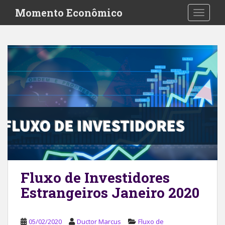
S
Momento Econômico
TOGGLE
k
i
p
t
o
m
a
i
n
c
o
n
t
e
Fluxo de Investidores
n
Estrangeiros Janeiro 2020
t
05/02/2020
Ductor Marcus
Fluxo de