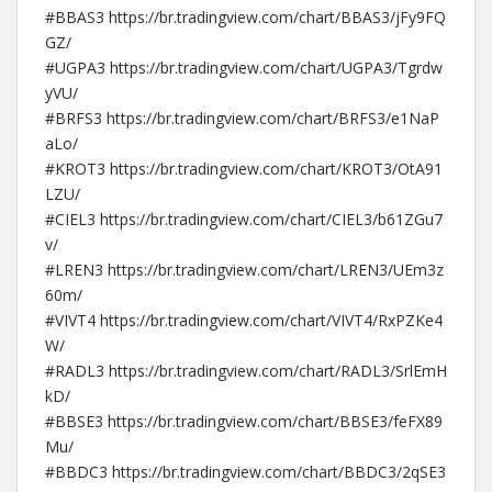
#BBAS3 https://br.tradingview.com/chart/BBAS3/jFy9FQ
GZ/
#UGPA3 https://br.tradingview.com/chart/UGPA3/Tgrdw
yVU/
#BRFS3 https://br.tradingview.com/chart/BRFS3/e1NaP
aLo/
#KROT3 https://br.tradingview.com/chart/KROT3/OtA91
LZU/
#CIEL3 https://br.tradingview.com/chart/CIEL3/b61ZGu7
v/
#LREN3 https://br.tradingview.com/chart/LREN3/UEm3z
60m/
#VIVT4 https://br.tradingview.com/chart/VIVT4/RxPZKe4
W/
#RADL3 https://br.tradingview.com/chart/RADL3/SrlEmH
kD/
#BBSE3 https://br.tradingview.com/chart/BBSE3/feFX89
Mu/
#BBDC3 https://br.tradingview.com/chart/BBDC3/2qSE3