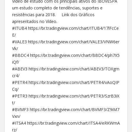
Vídeo de estudo com os principais ativos do IBOVESPA
um estudo completo de tendências, suportes e
resistências para 2018. Link dos Gráficos
apresentados no Vídeo.
#ITUB4 https://br.tradingview.com/chart/ITUB4/17lFcCe
E/
#VALE3 https://br.tradingview.com/chart/VALE3/VNW6er
Vk/
#BBDC4 https://br.tradingview.com/chart/BBDC4/ph7X5
iQf/
#ABEV3 https://br.tradingview.com/chart/ABEV3/TOXgm
cr4/
#PETR4 https://br.tradingview.com/chart/PETR4/vAoQIP
Cq/
#PETR3 https://br.tradingview.com/chart/PETR3/SzrB3iX
t/
#BVMF3 https://br.tradingview.com/chart/BVMF3/Z9iM7
Vxn/
#ITSA4 https://br.tradingview.com/chart/ITSA4/eRKWmA
rz/