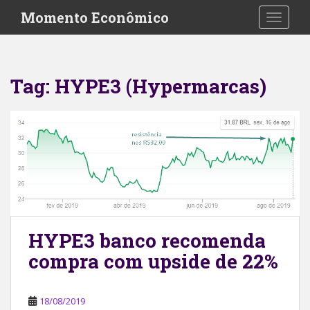
S
Momento Econômico
TOGGLE
k
i
p
t
Tag:
HYPE3 (Hypermarcas)
o
m
a
i
n
c
o
n
t
e
HYPE3 banco recomenda
n
compra com upside de 22%
t
18/08/2019