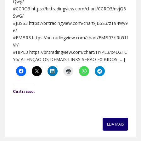
Qwg/
#CCRO3 https://br.tradingview.com/chart/CCRO3/nvjQ5
SwG/
#JBSS3 https://br.tradingview.com/chart/JBSS3/zT94Wy9
e/
#EMBR3 https://br.tradingview.com/chart/EMBR3/IRtG1f
Vr/
#HIPE3 https://br.tradingview.com/chart/HYPE3/x4D2TC
Y6/ ATENÇÃO OS DEMAIS LINKS SERÃO EXIBIDOS […]
Curtir isso:
LEIA MAIS