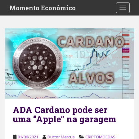
S
Momento Econômico
TOGGLE
k
i
p
t
o
m
a
i
n
c
o
n
t
e
ADA Cardano pode ser
n
uma “Apple” na garagem
t
01/06/2021
Ductor Marcus
CRIPTOMOEDAS