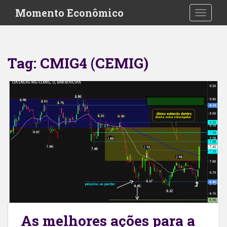
S
Momento Econômico
TOGGLE
k
i
p
t
Tag:
CMIG4 (CEMIG)
o
m
a
i
n
c
o
n
t
e
n
t
As melhores ações para a