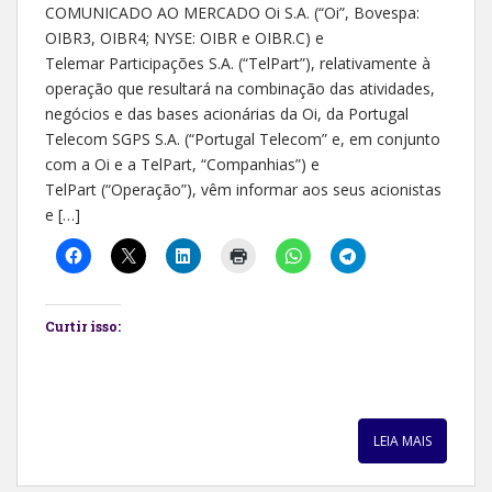
COMUNICADO AO MERCADO Oi S.A. (“Oi”, Bovespa:
OIBR3, OIBR4; NYSE: OIBR e OIBR.C) e
Telemar Participações S.A. (“TelPart”), relativamente à
operação que resultará na combinação das atividades,
negócios e das bases acionárias da Oi, da Portugal
Telecom SGPS S.A. (“Portugal Telecom” e, em conjunto
com a Oi e a TelPart, “Companhias”) e
TelPart (“Operação”), vêm informar aos seus acionistas
e […]
Curtir isso:
LEIA MAIS