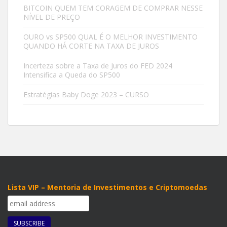
BITCOIN QUEM TEM CORAGEM DE COMPRAR NESSE
NÍVEL DE PREÇO
OURO vs SP500 QUAL É O MELHOR INVESTIMENTO
QUANDO HÁ CORTE NA TAXA DE JUROS
Incerteza sobre a Taxa de Juros do FED 2024
Intensifica a Queda do SP500
Estratégias Baby Doge 2023 – CURSO
Lista VIP – Mentoria de Investimentos e Criptomoedas