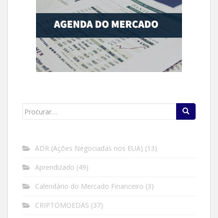
Search
for:
ADR (Ações Negociadas nos EUA)
(13)
Aprendizado
(49)
Calendário do Mercado Financeiro
(3)
CRIPTOMOEDAS
(37)