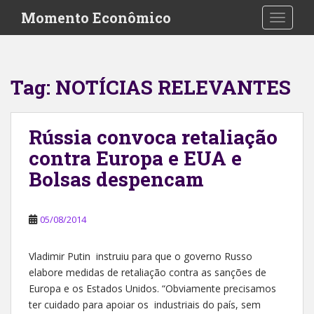
S
Momento Econômico
TOGGLE
k
i
p
t
Tag:
NOTÍCIAS RELEVANTES
o
m
a
Rússia convoca retaliação
i
contra Europa e EUA e
n
c
Bolsas despencam
o
n
t
05/08/2014
e
n
Vladimir Putin instruiu para que o governo Russo
t
elabore medidas de retaliação contra as sanções de
Europa e os Estados Unidos. “Obviamente precisamos
ter cuidado para apoiar os industriais do país, sem